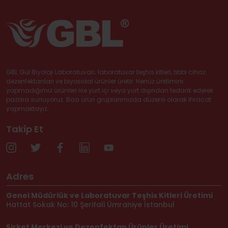
GBL Gül Biyoloji Laboratuvarı; laboratuvar teşhis kitleri, tıbbi cihaz
dezenfektanları ve biyosidal ürünler üretir. Henüz üretimini
yapmadığımız ürünleri ise yurt içi veya yurt dışından tedarik ederek
pazara sunuyoruz. Bazı ürün gruplarımızda düzenli olarak ihracat
yapmaktayız.
Takip Et
Adres
Genel Müdürlük ve Laboratuvar Teşhis Kitleri Üretimi
Hattat Sokak No: 10 Şerifali Ümraniye İstanbul
Şirket Merkezi ve Dezenfektan Ürünler Üretimi