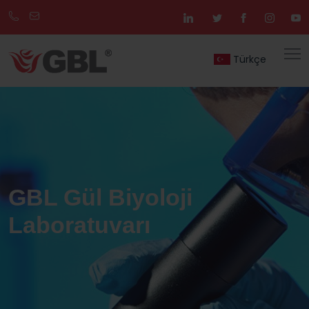
Telefon:
info@gbl.com.tr
+90
(216)
Türkçe
364
15
00
GBL Gül Biyoloji
Laboratuvarı