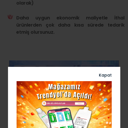
olarak)
Daha uygun ekonomik maliyetle İthal
ürünlerden çok daha kısa sürede tedarik
etmiş olursunuz.
Kapat