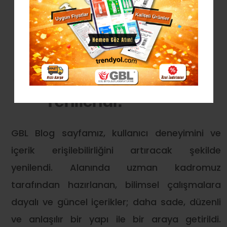
GBL Blog Sayfamız
Yenilendi!
GBL Blog sayfamız, kullanıcı deneyimini ve
içerik erişilebilirliğini artıracak şekilde
yenilendi. Alanında uzman kadromuz
tarafından hazırlanan, bilimsel çalışmalara
dayalı ve güncel içerikler; daha sade, düzenli
ve anlaşılır bir yapı ile bir araya getirildi.